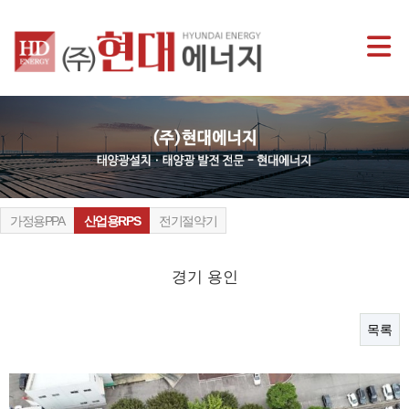
가정용PPA
산업용RPS
전기절약기
경기 용인
목록