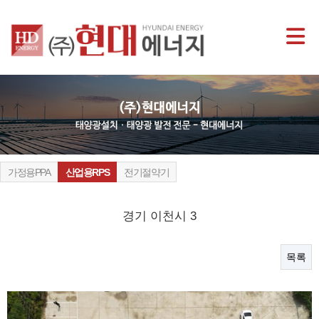
가정용PPA
산업용RPS
전기절약기
경기 이천시 3
목록